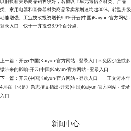
以旧换新关系商品销售较好，名额以上单元通信器材类、产品
类、家用电器和音像器材类商品零卖额增速均超30%。转型升级
动能增强。工业技改投资增长9.3%开云(中国)Kaiyun·官方网站 -
登录入口，快于一齐投资3.9个百分点。
上一篇：
开云(中国)Kaiyun·官方网站 - 登录入口幸免因少缴或多
缴带来的影响-开云(中国)Kaiyun·官方网站 - 登录入口
下一篇：
开云(中国)Kaiyun·官方网站 - 登录入口 王文涛本年
4月在《求是》杂志撰文指出-开云(中国)Kaiyun·官方网站 - 登录
入口
新闻中心