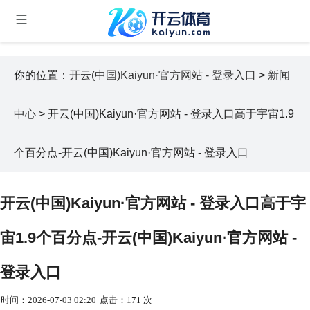
你的位置：
开云(中国)Kaiyun·官方网站 - 登录入口
>
新闻
中心
> 开云(中国)Kaiyun·官方网站 - 登录入口高于宇宙1.9
个百分点-开云(中国)Kaiyun·官方网站 - 登录入口
开云(中国)Kaiyun·官方网站 - 登录入口高于宇
宙1.9个百分点-开云(中国)Kaiyun·官方网站 -
登录入口
时间：2026-07-03 02:20
点击：171 次