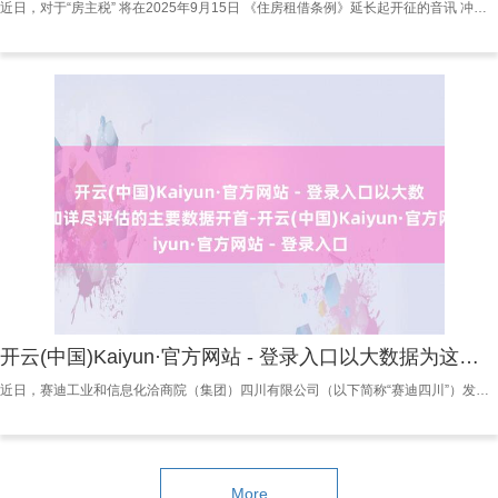
近日，对于“房主税” 将在2025年9月15日 《住房租借条例》延长起开征的音讯 冲上热搜 所谓“房主税”到底是什么？ 《住房租借条例》具体有哪些章程？ 在我国出租住房要交哪些税？ 9月15日，我国首部有益步骤住房租借算作的行政规定《住房租借条例》将郑重实施，该《条例》聚焦于科罚恒久以来困扰租房市集的伪善房源、押金乱扣等乱象，努力于于营造愈加健康、有序的住房租借环境。 跟着《条例》实施日历的日益附进，不少东谈主将其与“房主税”相关起来，激发诸多计算与接头。多地对肖似说法进行了辟谣。 《住房租借
开云(中国)Kaiyun·官方网站 - 登录入口以大数据为这次洽商和详尽评估的主要数据开首-开云(中国)Kaiyun·官方网站 - 登录入口
近日，赛迪工业和信息化洽商院（集团）四川有限公司（以下简称“赛迪四川”）发布“2025中国活力街说念洽商”。洽商基于民政部发布的“2025年2季度民政统计数据”，以宇宙除直辖市和港澳台地区外的8000余个街说念看成洽商评价对象，以科学性、透明性、公开性、客不雅性、详尽性为基本原则，以大数据为这次洽商和详尽评估的主要数据开首，酿成“2025活力街说念500强暨中部100强、西部100强”洽商限度。 在“2025活力街说念宇宙500强”中，增城两个街说念上榜。其中，增城区永宁街说念位列第158，名
More